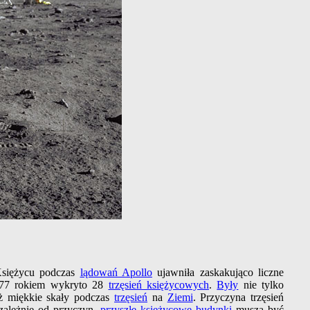
siężycu podczas
lądowań Apollo
ujawniła zaskakująco liczne
1977 rokiem wykryto 28
trzęsień księżycowych
.
Były
nie tylko
iż miękkie skały podczas
trzęsień
na
Ziemi
. Przyczyna trzęsień
zależnie od przyczyn,
przyszłe księżycowe budynki
muszą być