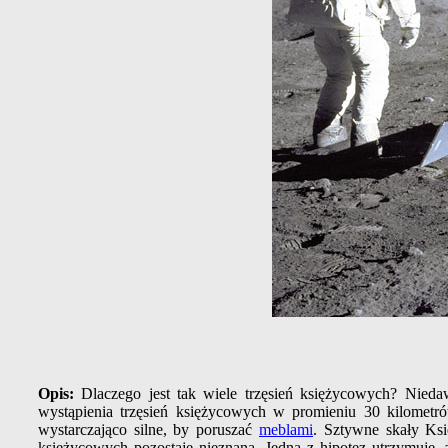
Opis:
Dlaczego jest tak wiele trzęsień księżycowych? Nied
wystąpienia trzęsień księżycowych w promieniu 30 kilome
wystarczająco silne, by poruszać
meblami
. Sztywne skały Ksi
księżycowych pozostaje nieznana. Jedna z hipotez utrzymuje