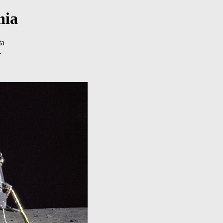
nia
ta
.