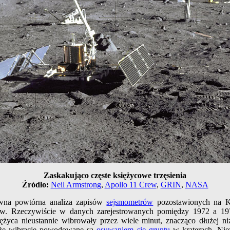
Zaskakująco częste księżycowe trzęsienia
Źródło:
Neil Armstrong
,
Apollo 11 Crew
,
GRIN
,
NASA
awna powtórna analiza zapisów
sejsmometrów
pozostawionych na K
trów. Rzeczywiście w danych zarejestrowanych pomiędzy 1972 a 
ężyca nieustannie wibrowały przez wiele minut, znacząco dłużej n
, że wibracje powodowane są
osuwaniem się gruntu
w kraterach. Nie