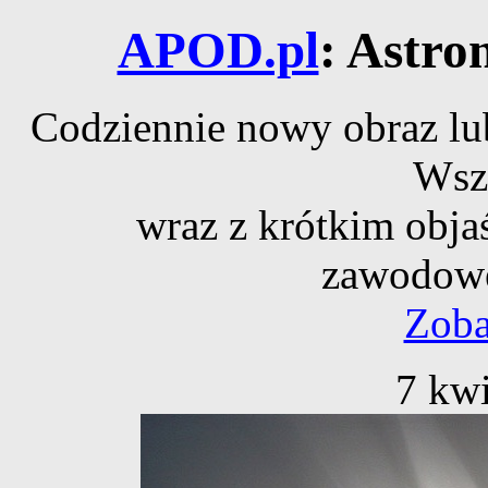
APOD.pl
: Astro
Codziennie nowy obraz lub
Wsz
wraz z krótkim obja
zawodowe
Zoba
7 kwi