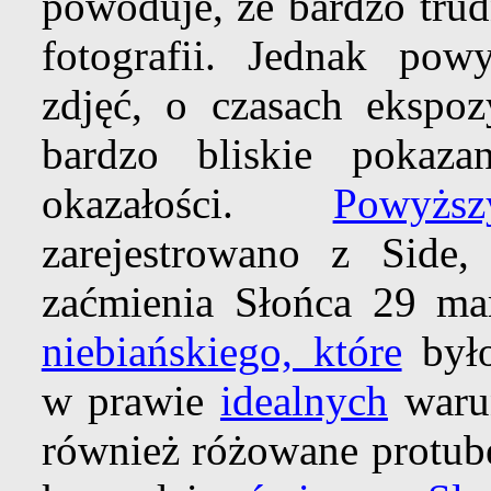
powoduje, że bardzo trud
fotografii. Jednak pow
zdjęć, o czasach ekspoz
bardzo bliskie pokaz
okazałości.
Powyż
zarejestrowano z Side,
zaćmienia Słońca 29 ma
niebiańskiego, które
był
w prawie
idealnych
warun
również różowane protube