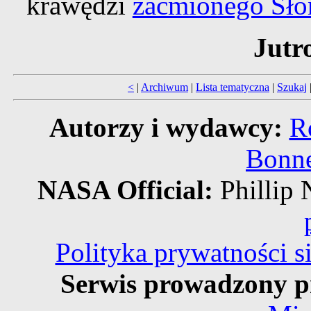
krawędzi
zaćmionego Sło
Jutr
<
|
Archiwum
|
Lista tematyczna
|
Szukaj
Autorzy i wydawcy:
R
Bonne
NASA Official:
Philli
Polityka prywatności 
Serwis prowadzony p