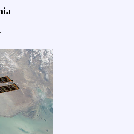
nia
ta
.