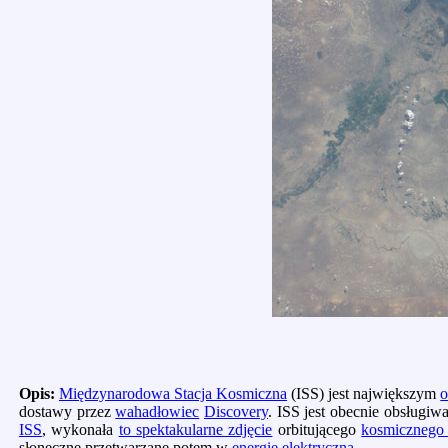
Opis:
Międzynarodowa Stacja Kosmiczna
(ISS) jest największym
o
dostawy przez
wahadłowiec
Discovery
. ISS jest obecnie obsługiw
ISS
, wykonała
to spektakularne zdjęcie
orbitującego
kosmicznego 
słoneczne przetwarzane potem w
energię elektryczną
.