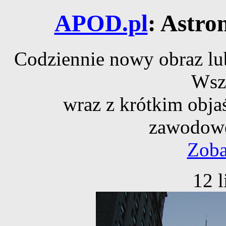
APOD.pl
: Astro
Codziennie nowy obraz lub
Wsz
wraz z krótkim obja
zawodowe
Zoba
12 