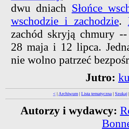
dwu dniach
Słońce wsch
wschodzie i zachodzie
.
zachód skryją chmury --
28 maja i 12 lipca. Jedn
nie wolno patrzeć bezpoś
Jutro:
ku
<
|
Archiwum
|
Lista tematyczna
|
Szukaj
Autorzy i wydawcy:
R
Bonne