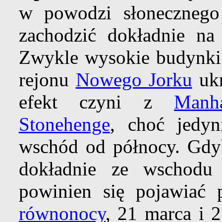
w powodzi słonecznego 
zachodzić dokładnie n
Zwykle wysokie budynki 
rejonu
Nowego Jorku
ukr
efekt czyni z
Manha
Stonehenge
, choć jedy
wschód od północy. Gd
dokładnie ze wschodu 
powinien się pojawiać
równonocy
, 21 marca i 