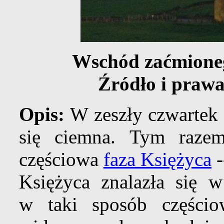
Wschód zaćmioneg
Źródło i prawa
Opis:
W zeszły czwartek 
się ciemna. Tym raze
częściowa
faza Księżyca
-
Księżyca znalazła się 
w taki sposób częśc