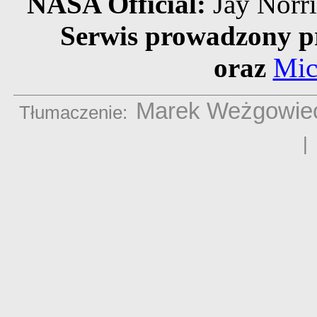
NASA Official:
Jay Norr
Serwis prowadzony p
oraz
Mic
Marek Weżgowie
Tłumaczenie: