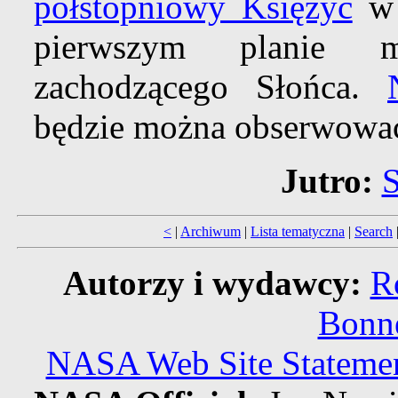
półstopniowy Księżyc
w 
pierwszym planie m
zachodzącego Słońca.
będzie można obserwować
Jutro:
S
<
|
Archiwum
|
Lista tematyczna
|
Search
Autorzy i wydawcy:
R
Bonne
NASA Web Site Statement