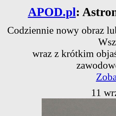
APOD.pl
: Astro
Codziennie nowy obraz lub
Wsz
wraz z krótkim obja
zawodowe
Zoba
11 wr