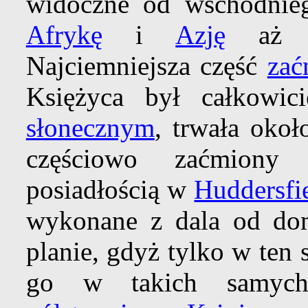
widoczne od wschodni
Afrykę
i
Azję
aż d
Najciemniejsza część
zać
Księżyca był całkowi
słonecznym
, trwała oko
częściowo zaćmiony
posiadłością w
Huddersfi
wykonane z dala od do
planie, gdyż tylko w ten
go w takich samych