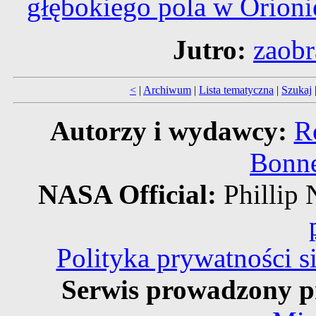
głębokiego pola w Orioni
Jutro:
zaob
<
|
Archiwum
|
Lista tematyczna
|
Szukaj
Autorzy i wydawcy:
R
Bonne
NASA Official:
Philli
Polityka prywatności 
Serwis prowadzony p