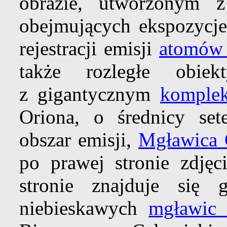
obrazie, utworzonym 
obejmujących ekspozycje
rejestracji emisji
atomów
także rozległe obi
z gigantycznym
komple
Oriona, o średnicy set
obszar emisji,
Mgławica 
po prawej stronie zdjęc
stronie znajduje się 
niebieskawych
mgławic 