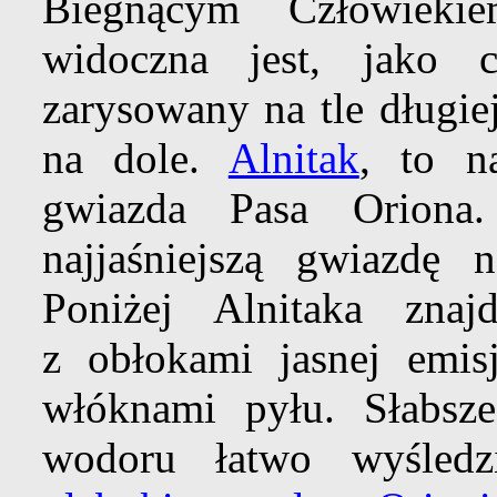
Biegnącym Człowiek
widoczna jest, jako 
zarysowany na tle długie
na dole.
Alnitak
, to n
gwiazda Pasa Oriona
najjaśniejszą gwiazdę
Poniżej Alnitaka zna
z obłokami jasnej emis
włóknami pyłu. Słabsz
wodoru łatwo wyśled