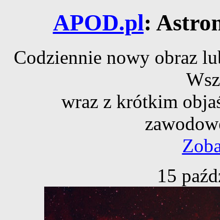
APOD.pl
: Astro
Codziennie nowy obraz lub
Wsz
wraz z krótkim obja
zawodowe
Zoba
15 paźd