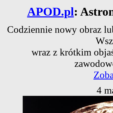
APOD.pl
: Astro
Codziennie nowy obraz lub
Wsz
wraz z krótkim obja
zawodowe
Zoba
4 m