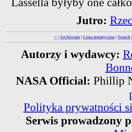
Lassella byłyby one całk
Jutro:
Rzec
<
|
Archiwum
|
Lista tematyczna
|
Search
Autorzy i wydawcy:
R
Bonne
NASA Official:
Philli
Polityka prywatności 
Serwis prowadzony p