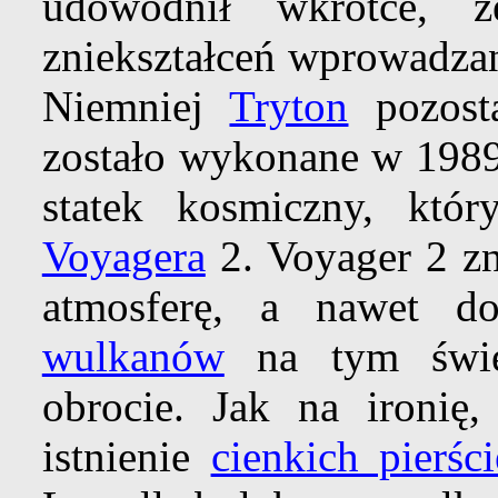
udowodnił wkrótce, ż
zniekształceń wprowadzan
Niemniej
Tryton
pozost
zostało wykonane w 1989 
statek kosmiczny, któ
Voyagera
2. Voyager 2 z
atmosferę, a nawet d
wulkanów
na tym świec
obrocie. Jak na ironię,
istnienie
cienkich pierści