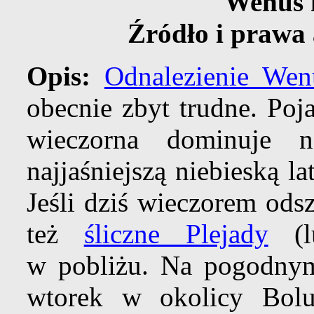
Wenus 
Źródło i prawa
Opis:
Odnalezienie Wen
obecnie zbyt trudne. Poj
wieczorna dominuje 
najjaśniejszą niebieską la
Jeśli dziś wieczorem ods
też
śliczne Plejady
(l
w pobliżu. Na pogodnym
wtorek w okolicy Bo