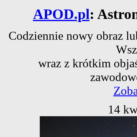
APOD.pl
: Astro
Codziennie nowy obraz lub
Wsz
wraz z krótkim obja
zawodowe
Zoba
14 kw