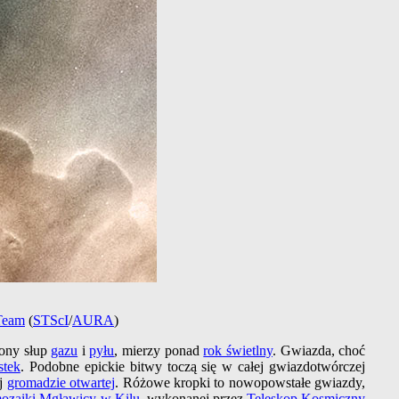
Team
(
STScI
/
AURA
)
iony słup
gazu
i
pyłu
, mierzy ponad
rok świetlny
. Gwiazda, choć
stek
. Podobne epickie bitwy toczą się w całej gwiazdotwórczej
ej
gromadzie otwartej
. Różowe kropki to nowopowstałe gwiazdy,
ozaiki
Mgławicy w Kilu
, wykonanej przez
Teleskop Kosmiczny