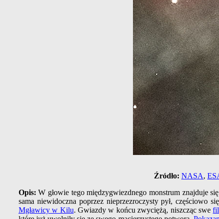
Źródło:
NASA
,
ES
Opis:
W głowie tego międzygwiezdnego monstrum znajduje się g
sama niewidoczna poprzez nieprzezroczysty pył, częściowo 
Mgławicy w Kilu
. Gwiazdy w końcu zwyciężą, niszcząc swe
fi
które już uwolniły się ze swego macierzystego potwora.
Pokazan