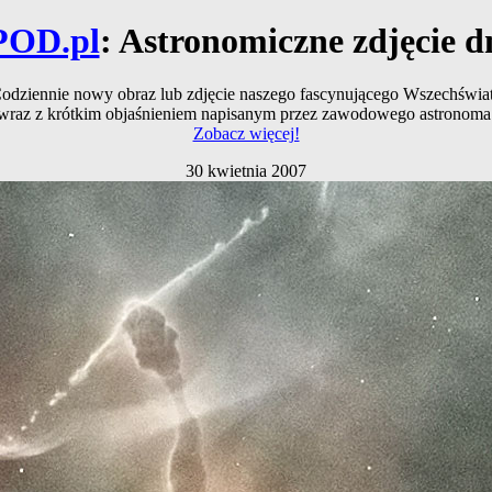
POD.pl
: Astronomiczne zdjęcie d
odziennie nowy obraz lub zdjęcie naszego fascynującego Wszechświa
wraz z krótkim objaśnieniem napisanym przez zawodowego astronoma
Zobacz więcej!
30 kwietnia 2007