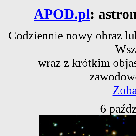
APOD.pl
: astro
Codziennie nowy obraz lub
Wsz
wraz z krótkim obja
zawodowe
Zoba
6 paźdz