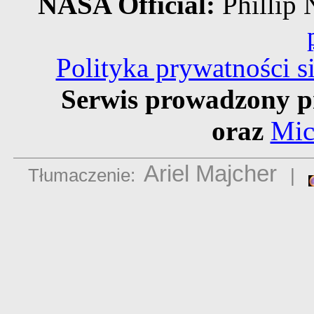
NASA Official:
Philli
Polityka prywatności 
Serwis prowadzony p
oraz
Mic
Ariel Majcher
Tłumaczenie:
|