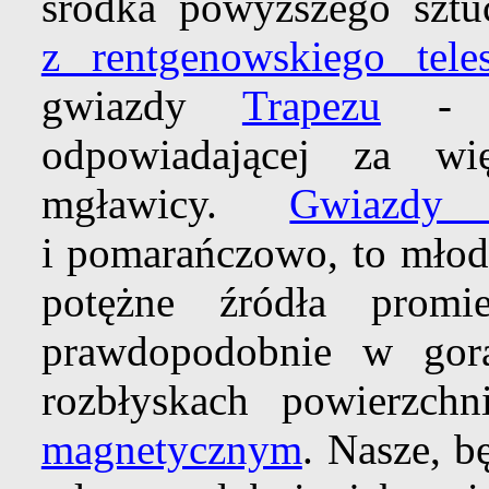
środka powyższego szt
z rentgenowskiego tele
gwiazdy
Trapezu
- mł
odpowiadającej za wię
mgławicy.
Gwiazdy 
i pomarańczowo, to młod
potężne źródła promi
prawdopodobnie w go
rozbłyskach powierzc
magnetycznym
. Nasze, 