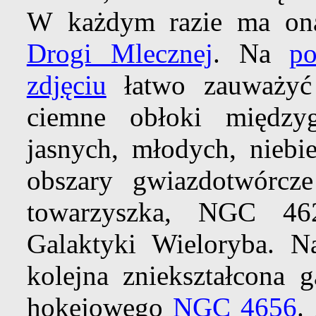
W każdym razie ma ona
Drogi Mlecznej
. Na
p
zdjęciu
łatwo zauważyć ż
ciemne obłoki między
jasnych, młodych, niebi
obszary gwiazdotwórcze
towarzyszka, NGC 46
Galaktyki Wieloryba. N
kolejna zniekształcona g
hokejowego
NGC 4656
.