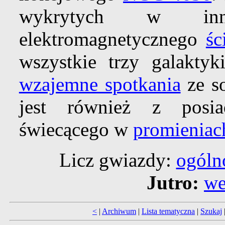
wykrytych w inn
elektromagnetycznego
śc
wszystkie trzy galakty
wzajemne spotkania
ze so
jest również z posia
świecącego w
promieniac
Licz gwiazdy:
ogóln
Jutro:
we
<
|
Archiwum
|
Lista tematyczna
|
Szukaj