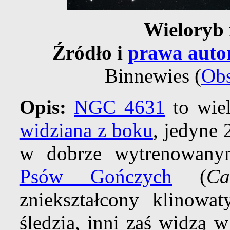
Wieloryb 
Źródło i
prawa auto
Binnewies (
Obs
Opis:
NGC 4631
to wiel
widziana z boku
, jedyne 
w dobrze wytrenowany
Psów Gończych
(
Ca
zniekształcony klinowa
śledzia, inni zaś widzą 