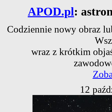
APOD.pl
: astro
Codziennie nowy obraz lub
Wsz
wraz z krótkim obja
zawodowe
Zoba
12 paźd