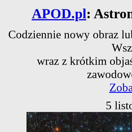
APOD.pl
: Astro
Codziennie nowy obraz lub
Wsz
wraz z krótkim obja
zawodowe
Zoba
5 lis