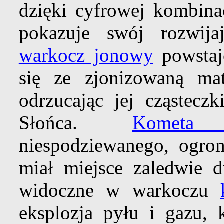
dzięki cyfrowej kombinac
pokazuje swój rozwija
warkocz jonowy
powstaje
się ze zjonizowaną m
odrzucając jej cząstec
Słońca.
Kometa
niespodziewanego, ogrom
miał miejsce zaledwie 
widoczne w warkoczu
eksplozja pyłu i gazu, 