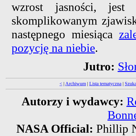
wzrost jasności, jes
skomplikowanym zjawis
następnego miesiąca
zal
pozycję na niebie
.
Jutro:
Sło
<
|
Archiwum
|
Lista tematyczna
|
Szuka
Autorzy i wydawcy:
R
Bonne
NASA Official:
Philli