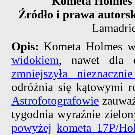
Kometa Holmes 
Źródło i prawa autors
Lamadrid
Opis:
Kometa Holmes w
widokiem
, nawet dla 
zmniejszyła nieznaczni
odróżnia się kątowymi r
Astrofotografowie
zauważy
tygodnia wyraźnie zielo
powyżej
kometa 17P/Ho