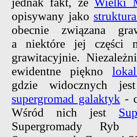
jednak fakt, że
Wielki 
opisywany jako
struktur
obecnie związana gra
a niektóre jej części
grawitacyjnie. Niezależn
ewidentne piękno
loka
gdzie widocznych jes
supergromad galaktyk
- 
Wśród nich jest
Sup
Supergromady Ryb 