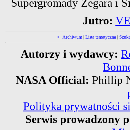
Supergromady Zegara i Si
Jutro:
VE
<
|
Archiwum
|
Lista tematyczna
|
Szuka
Autorzy i wydawcy:
R
Bonne
NASA Official:
Philli
Polityka prywatności 
Serwis prowadzony p