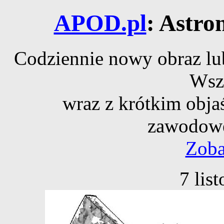
APOD.pl
: Astro
Codziennie nowy obraz lub
Wsz
wraz z krótkim obja
zawodowe
Zoba
7 lis