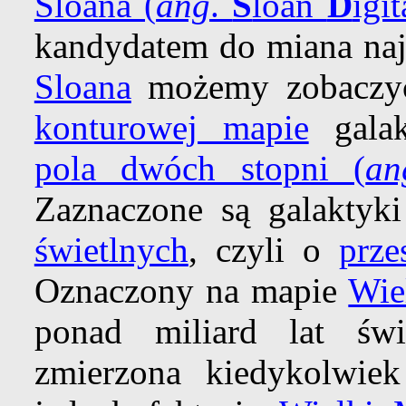
Sloana (
ang
.
S
loan
D
igi
kandydatem do miana naj
Sloana
możemy zobaczy
konturowej mapie
galak
pola dwóch stopni (
an
Zaznaczone są galaktyk
świetlnych
, czyli o
prze
Oznaczony na mapie
Wie
ponad miliard lat świe
zmierzona kiedykolwiek