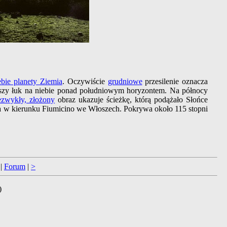
ebie planety Ziemia
. Oczywiście
grudniowe
przesilenie oznacza
iższy łuk na niebie ponad południowym horyzontem. Na północy
ezwykły, złożony
obraz ukazuje ścieżkę, którą podążało Słońce
era w kierunku Fiumicino we Włoszech. Pokrywa około 115 stopni
|
Forum
|
>
)