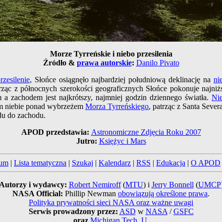
Morze Tyrreńskie i niebo przesilenia
Źródło &
prawa autorskie
:
Danilo Pivato
rzesilenie
, Słońce osiągnęło najbardziej południową deklinację na
ni
atrząc z północnych szerokości geograficznych Słońce pokonuje najn
a zachodem jest najkrótszy, najmniej godzin dziennego światła.
Ni
ym niebie ponad wybrzeżem
Morza Tyrreńskiego
, patrząc z Santa Sev
u do zachodu.
APOD przedstawia:
Astronomiczne Zdjęcia Roku 2007
Jutro:
Księżyc i Mars
um
|
Lista tematyczna
|
Szukaj
|
Kalendarz
|
RSS
|
Edukacja
|
O APOD
Autorzy i wydawcy:
Robert Nemiroff
(
MTU
) i
Jerry Bonnell
(
UMCP
NASA Official:
Phillip Newman
obowiązują określone prawa
.
Polityka prywatności sieci NASA oraz ważne uwagi
Serwis prowadzony przez:
ASD
w
NASA
/
GSFC
oraz
Michigan Tech. U.