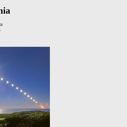
nia
ta
.