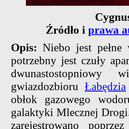
Cygnus
Źródło i
prawa a
Opis:
Niebo jest pełne
potrzebny jest czuły apa
dwunastostopniowy
gwiazdozbioru
Łabędzia
obłok gazowego wodo
galaktyki Mlecznej Drogi
zarejestrowano poprzez 