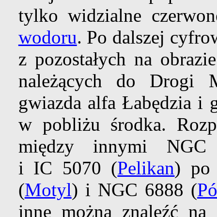
tylko widzialne czerwo
wodoru
. Po dalszej cyfr
z pozostałych na obrazi
należących do Drogi 
gwiazda alfa Łabędzia i 
w pobliżu środka. Rozp
między innymi NGC
i IC 5070 (
Pelikan
) po
(
Motyl
) i NGC 6888 (
Pó
inne można znaleźć na 