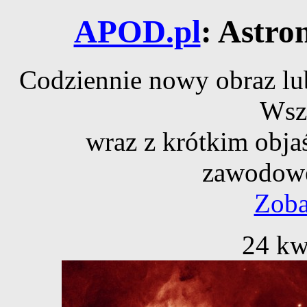
APOD.pl
: Astro
Codziennie nowy obraz lub
Wsz
wraz z krótkim obja
zawodowe
Zoba
24 kw