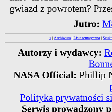
gwiazd z powrotem? Przes
Jutro:
M8
<
|
Archiwum
|
Lista tematyczna
|
Szuka
Autorzy i wydawcy:
R
Bonne
NASA Official:
Philli
Polityka prywatności 
Serwis prowadzony p