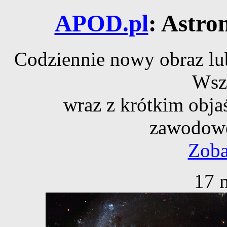
APOD.pl
: Astro
Codziennie nowy obraz lub
Wsz
wraz z krótkim obja
zawodowe
Zoba
17 