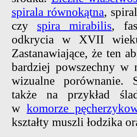
spirala równokątna
, spir
czy
spira mirabilis
, fa
odkrycia w XVII wiek
Zastanawiające, że ten ab
bardziej powszechny w n
wizualne porównanie. S
także na przykład śla
w
komorze pęcherzykow
kształty muszli łodzika o