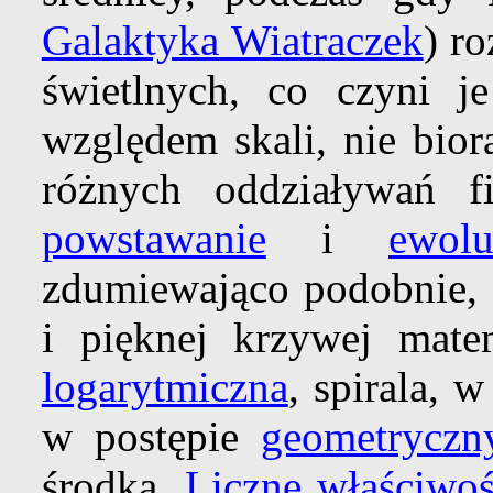
Galaktyka Wiatraczek
) r
świetlnych, co czyni j
względem skali, nie bio
różnych oddziaływań fi
powstawanie
i
ewolu
zdumiewająco podobnie, o
i pięknej krzywej mate
logarytmiczna
, spirala, 
w postępie
geometrycz
środka.
Liczne właściwoś