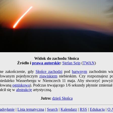
Widok do zachodu Słońca
Źródło i
prawa autorskie
:
Stefan Seip
(
TWAN
)
ne zakończenie, gdy
Słońce zachodzi
pod
barwnym
zachodnim widn
grafowanym pojedynczym
zjawiskiem
niebieskim. Czy rozpoznajesz po
iedaleko Wasserbergu w Niemczech 11 maja. Aby stworzyć powyższ
ulowaną
ogniskową
). Podczas trwającego 1/6 sekundy płynnie zmieniał
łcił się w
abstrakcję
artystyczną.
Jutro:
dzień Słońca
adsyłanie
|
Lista tematyczna
|
Search
|
Kalendarz
|
RSS
|
Edukacja
|
O 