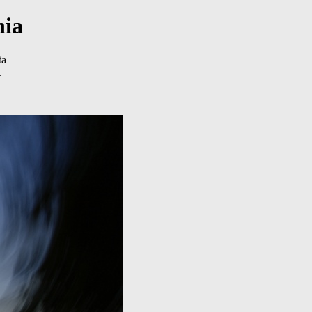
nia
ta
.