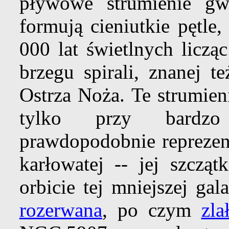
pływowe strumienie gw
formują cieniutkie pętle
000 lat świetlnych liczą
brzegu spirali, znanej t
Ostrza Noża. Te strumien
tylko przy bardzo 
prawdopodobnie repreze
karłowatej -- jej szczą
orbicie tej mniejszej gal
rozerwana
, po czym
zla