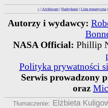
<
|
Archiwum
|
Nadsyłanie
|
Lista tematyczna
Autorzy i wydawcy:
Robe
Bonne
NASA Official:
Philli
Polityka prywatności 
Serwis prowadzony p
oraz
Mic
Elżbieta Kuligo
Tłumaczenie: