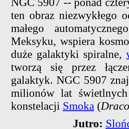
NGC 5907 -- ponad cztery
ten obraz niezwykłego 
małego automatyczne
Meksyku, wspiera kosm
duże galaktyki spiralne,
tworzą się przez łącz
galaktyk. NGC 5907 znajd
milionów lat świetlnych
konstelacji
Smoka
(
Drac
Jutro:
Sloń