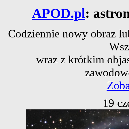
APOD.pl
: astro
Codziennie nowy obraz lub
Wsz
wraz z krótkim obja
zawodowe
Zoba
19 cz