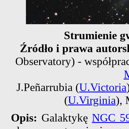
Strumienie 
Źródło i prawa autors
Observatory) - współpra
J.Peñarrubia (
U.Victoria
(
U.Virginia
),
Opis:
Galaktykę
NGC 5