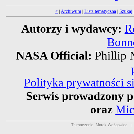
<
|
Archiwum
|
Lista tematyczna
|
Szukaj
Autorzy i wydawcy:
R
Bonne
NASA Official:
Philli
Polityka prywatności 
Serwis prowadzony p
oraz
Mic
Tłumaczenie: Marek Weżgowiec
|