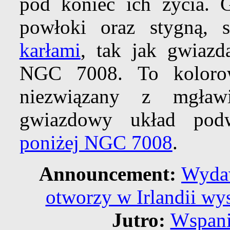
pod koniec ich życia. 
powłoki oraz stygną, s
karłami
, tak jak gwiaz
NGC 7008. To kolorow
niezwiązany z mgławic
gwiazdowy układ podw
poniżej NGC 7008
.
Announcement:
Wydaw
otworzy w Irlandii wy
Jutro:
Wspani