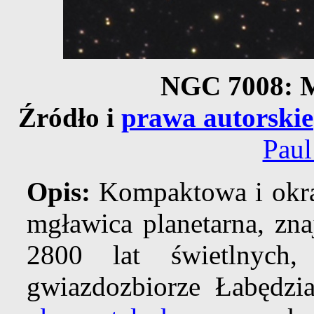
NGC 7008: 
Źródło i
prawa autorskie
Paul
Opis:
Kompaktowa i okrą
mgławica planetarna, zna
2800 lat świetlnyc
gwiazdozbiorze Łabędzi