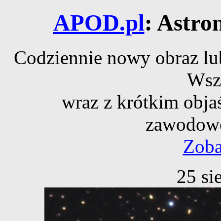
APOD.pl
: Astro
Codziennie nowy obraz lub
Wsz
wraz z krótkim obja
zawodowe
Zoba
25 si