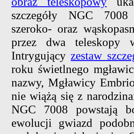
obraz teleskopowy
ukaz
szczegóły NGC 7008 d
szeroko- oraz wąskopa
przez dwa teleskopy 
Intrygujący
zestaw szcz
roku świetlnego mgławic
nazwy, Mgławicy Embrio
nie wiążą się z narodzin
NGC 7008 powstają b
ewolucji gwiazd podobn