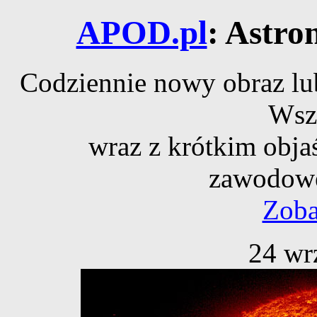
APOD.pl
: Astro
Codziennie nowy obraz lub
Wsz
wraz z krótkim obja
zawodowe
Zoba
24 wr