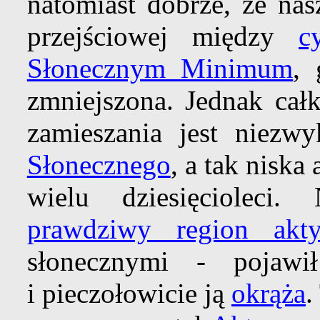
natomiast dobrze, że nas
przejściowej między
c
Słonecznym Minimum
, 
zmniejszona. Jednak cał
zamieszania jest niez
Słonecznego
, a tak niska
wielu dziesięcioleci
prawdziwy region akty
słonecznymi - pojawi
i pieczołowicie ją
okrąża
.