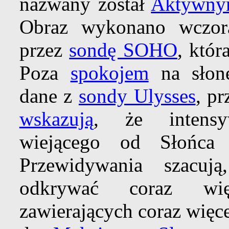
nazwany został
Aktywny
Obraz wykonano wczo
przez
sondę SOHO
, któr
Poza
spokojem
na słone
dane z
sondy Ulysses
, p
wskazują
, że inten
wiejącego od Słońca 
Przewidywania szacuj
odkrywać coraz w
zawierających coraz więce