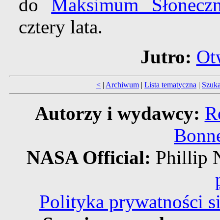
do
Maksimum Słonecz
cztery lata.
Jutro:
Ot
<
|
Archiwum
|
Lista tematyczna
|
Szuka
Autorzy i wydawcy:
R
Bonne
NASA Official:
Philli
Polityka prywatności 