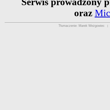
Serwis prowadzony p
oraz
Mic
Tłumaczenie: Marek Weżgowiec
|