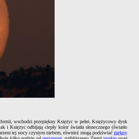
fornii, wschodzi przepiękny Księżyc w pełni. Księżycowy dysk
 i Księżyc odbijają ciepły kolor światła słonecznego (światło
obdarzeni tej nocy czystym niebem, również mogą podziwiać
piękny
edwie kilku godzin od
perygeum
, najbliższego Ziemi
punktu
swej