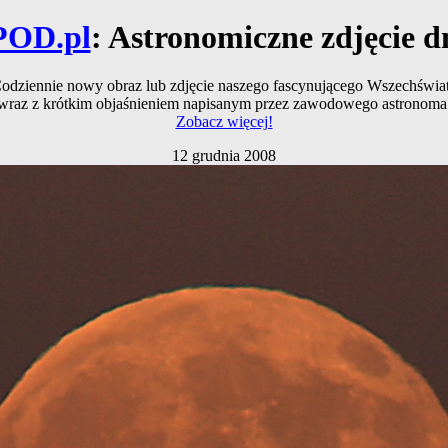
POD.pl
: Astronomiczne zdjęcie d
odziennie nowy obraz lub zdjęcie naszego fascynującego Wszechświa
wraz z krótkim objaśnieniem napisanym przez zawodowego astronoma
Zobacz więcej!
12 grudnia 2008