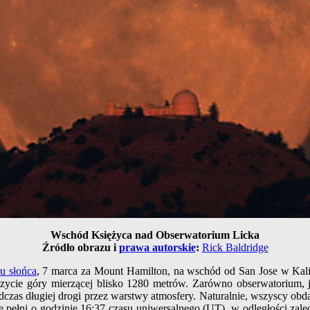
Wschód Księżyca nad Obserwatorium Licka
Źródło obrazu i
prawa autorskie
:
Rick Baldridge
u słońca
, 7 marca za Mount Hamilton, na wschód od San Jose w Kali
zycie góry mierzącej blisko 1280 metrów. Zarówno obserwatorium, jak
 podczas długiej drogi przez warstwy atmosfery. Naturalnie, wszyscy 
zę pełni o godzinie 16:37 czasu uniwersalnego (UT), w odległości zal