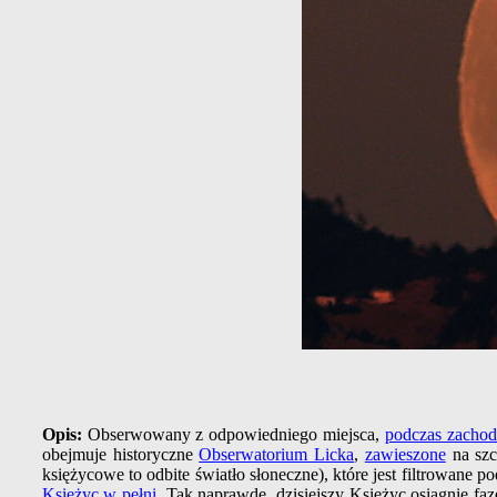
Opis:
Obserwowany z odpowiedniego miejsca,
podczas zachod
obejmuje historyczne
Obserwatorium Licka
,
zawieszone
na szc
księżycowe to odbite światło słoneczne), które jest filtrowane
Księżyc w pełni
. Tak naprawdę, dzisiejszy Księżyc osiągnie fa