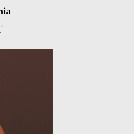
nia
ta
.