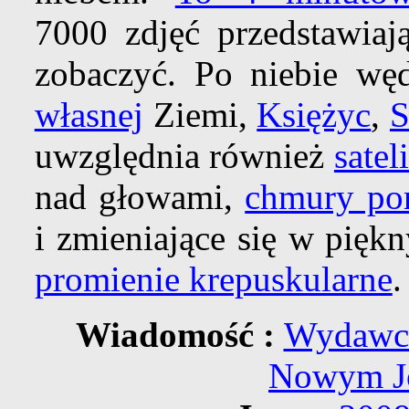
7000 zdjęć przedstawiaj
zobaczyć. Po niebie wę
własnej
Ziemi,
Księżyc
,
S
uwzględnia również
satel
nad głowami,
chmury por
i zmieniające się w pięk
promienie krepuskularne
.
Wiadomość :
Wydawca
Nowym Jo