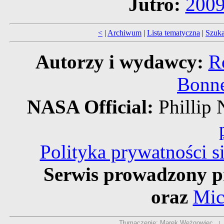
Jutro:
2009
<
|
Archiwum
|
Lista tematyczna
|
Szuka
Autorzy i wydawcy:
R
Bonne
NASA Official:
Philli
Polityka prywatności 
Serwis prowadzony p
oraz
Mic
Tłumaczenie: Marek Weżgowiec
|