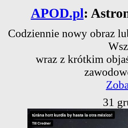
APOD.pl
: Astro
Codziennie nowy obraz lub
Wsz
wraz z krótkim obja
zawodowe
Zoba
31 gr