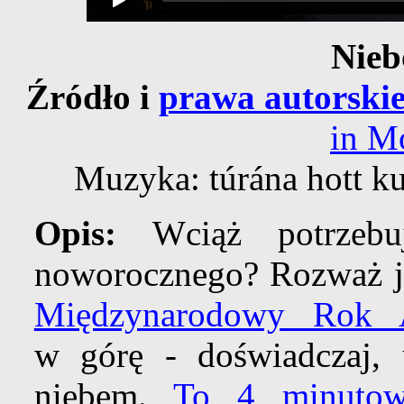
Nieb
Źródło i
prawa autorski
in M
Muzyka: túrána hott k
Opis:
Wciąż potrzebu
noworocznego? Rozważ je
Międzynarodowy Rok A
w górę - doświadczaj, 
niebem.
To 4 minutow