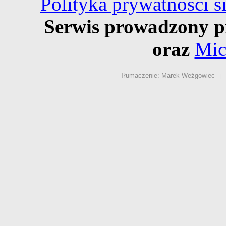
Polityka prywatności 
Serwis prowadzony p
oraz
Mic
Tłumaczenie: Marek Weżgowiec
|