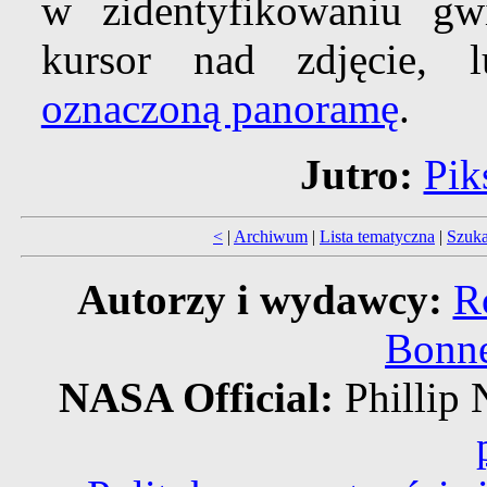
w zidentyfikowaniu gwi
kursor nad zdjęcie, l
oznaczoną panoramę
.
Jutro:
Pik
<
|
Archiwum
|
Lista tematyczna
|
Szuka
Autorzy i wydawcy:
R
Bonne
NASA Official:
Philli