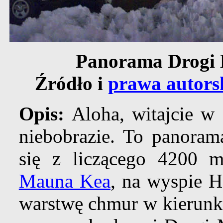
Panorama Drogi 
Źródło i
prawa autors
Opis:
Aloha, witajcie w
niebobrazie. To panorama
się z liczącego 4200 
Mauna Kea
, na wyspie Ha
warstwę chmur w kierun