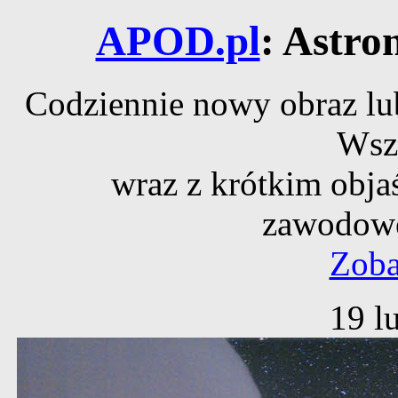
APOD.pl
: Astro
Codziennie nowy obraz lub
Wsz
wraz z krótkim obja
zawodowe
Zoba
19 l