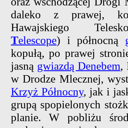
oraz wschodzącej Drogi M
daleko z prawej, kop
Hawajskiego Teles
T
elescope
) i północną
kopułą, po prawej stroni
jasną
gwiazdą Denebem
,
w Drodze Mlecznej, wyst
Krzyż Północny
, jak i ja
grupą spopielonych stoż
planie. W pobliżu śro