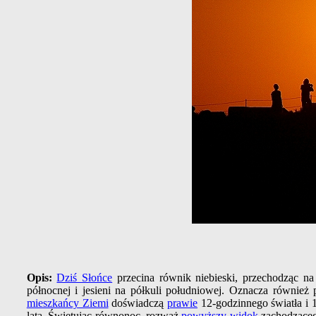
Opis:
Dziś Słońce
przecina równik niebieski, przechodząc n
północnej i jesieni na półkuli południowej. Oznacza również
mieszkańcy Ziemi
doświadczą
prawie
12-godzinnego światła i 
lata. Świętując równonoc, rozważ
powyższy widok
zachodząceg