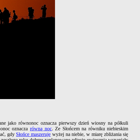
ane jako równonoc oznacza pierwszy dzień wiosny na półkuli
wnonoc oznacza
równą noc
. Ze Słońcem na równiku niebieskim
żać, gdy
Słońce maszeruje
wyżej na niebie, w miarę zbliżania się
eszłego roku dobrze zaplanowane zdjęcie uwiecznia wspaniały