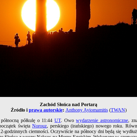
Zachód Słońca nad Portarą
Źródło i
prawa autorskie
:
Anthony Ayiomamitis
(
TWAN
)
a północną półkulę o 11:44
UT
. Owo
wydarzenie astronomiczne
, zn
 początek święta
Norouz
, perskiego (irańskiego) nowego roku. Ró
12-godzinnych ciemności. Oczywiście na północy dni będą się wydłu
o Słońca z wyspy Naksos na Morzu Egejskim. Wykonane w czerwcu z