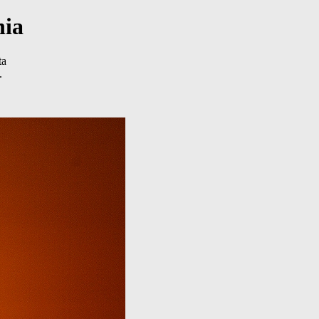
nia
ta
.