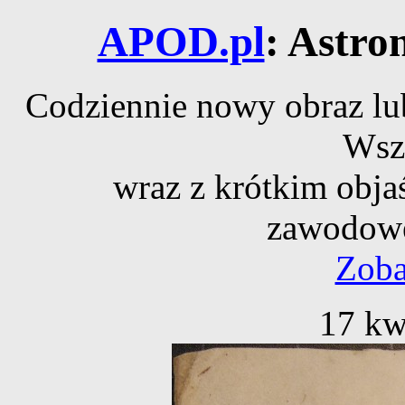
APOD.pl
: Astro
Codziennie nowy obraz lub
Wsz
wraz z krótkim obja
zawodowe
Zoba
17 kw