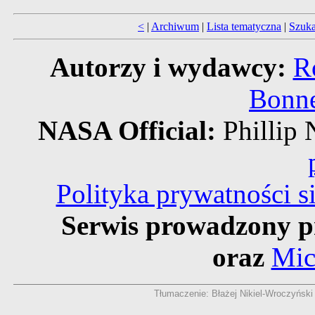
<
|
Archiwum
|
Lista tematyczna
|
Szuka
Autorzy i wydawcy:
R
Bonne
NASA Official:
Philli
Polityka prywatności 
Serwis prowadzony p
oraz
Mic
Tłumaczenie: Błażej Nikiel-Wroczyński