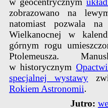
w geocentrycznym
układ
zobrazowano na lewy
natomiast pozwala n
Wielkanocnej w kalen
górnym rogu umieszcz
Ptolemeusza. Manu
w historycznym
Opactw
specjalnej wystawy
zwi
Rokiem Astronomii
.
Jutro:
we