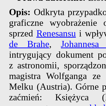
Opis:
Odkryta przypadko
graficzne wyobrażenie o
sprzed
Renesansu
i wpł
de Brahe
,
Johannesa 
intrygujący dokument p
z astronomii, sporządzo
magistra Wolfganga ze
Melku (Austria). Górne p
zaćmień: Księżyca 