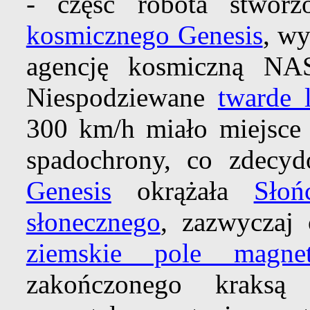
- część robota stwor
kosmicznego Genesis
, wy
agencję kosmiczną NA
Niespodziewane
twarde 
300 km/h miało miejsce 
spadochrony, co zdecyd
Genesis
okrążała
Słoń
słonecznego
, zazwyczaj 
ziemskie pole magnet
zakończonego kraksą