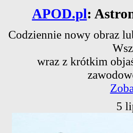
APOD.pl
: Astro
Codziennie nowy obraz lub
Wsz
wraz z krótkim obja
zawodowe
Zoba
5 l