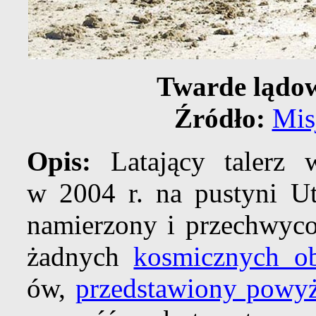
Twarde lądow
Źródło:
Mis
Opis:
Latający talerz 
w 2004 r. na pustyni Ut
namierzony i przechwyco
żadnych
kosmicznych o
ów,
przedstawiony powyż