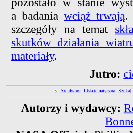
pozostało w stanie wyst
a badania
wciąż trwają
.
szczegóły na temat
skł
skutków działania wiatr
materiały
.
Jutro:
c
<
|
Archiwum
|
Lista tematyczna
|
Szukaj
Autorzy i wydawcy:
R
Bonne