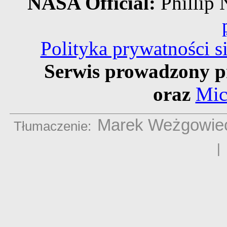
NASA Official:
Philli
Polityka prywatności 
Serwis prowadzony p
oraz
Mic
Marek Weżgowie
Tłumaczenie: