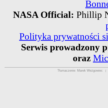
Bonne
NASA Official:
Philli
Polityka prywatności 
Serwis prowadzony p
oraz
Mic
Tłumaczenie: Marek Weżgowiec
|