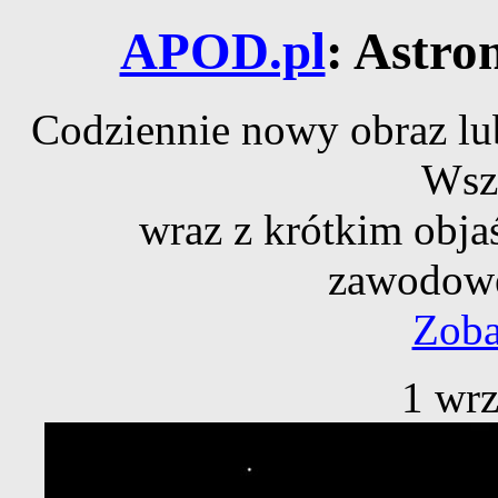
APOD.pl
: Astro
Codziennie nowy obraz lub
Wsz
wraz z krótkim obja
zawodowe
Zoba
1 wrz