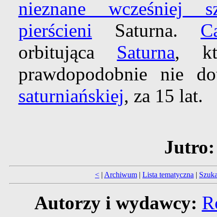
nieznane wcześniej sz
pierścieni
Saturna.
Ca
orbitująca
Saturna
, k
prawdopodobnie nie d
saturniańskiej
, za 15 lat.
Jutro:
<
|
Archiwum
|
Lista tematyczna
|
Szuka
Autorzy i wydawcy:
R