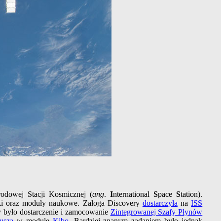
odowej Stacji Kosmicznej (
ang
.
I
nternational
S
pace
S
tation).
iki oraz moduły naukowe. Załoga Discovery
dostarczyła
na
ISS
ry było dostarczenie i zamocowanie
Zintegrowanej Szafy Płynów
usza
w module
Kibo
. Bardziej znanym zadaniem było jednak