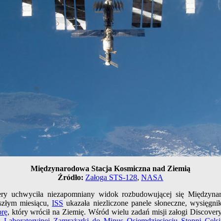
Międzynarodowa Stacja Kosmiczna nad Ziemią
Źródło:
Załoga STS-128
,
NASA
y uchwyciła niezapomniany widok rozbudowującej się Międzynar
złym miesiącu,
ISS
ukazała niezliczone panele słoneczne, wysięgn
prę
, który wrócił na Ziemię. Wśród wielu zadań misji załogi Discove
z
Laboratoryjnej Zamrażarki
do Minus Osiemdziesięciu
Stopni Celsj