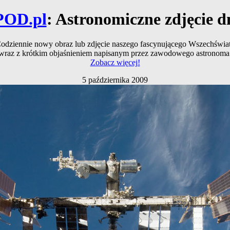
POD.pl
: Astronomiczne zdjęcie d
odziennie nowy obraz lub zdjęcie naszego fascynującego Wszechświa
wraz z krótkim objaśnieniem napisanym przez zawodowego astronoma
Zobacz więcej!
5 października 2009