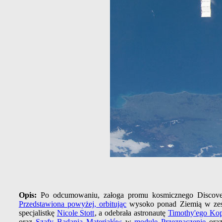
Opis:
Po odcumowaniu, załoga promu kosmicznego Discover
Przedstawiona powyżej, orbitując
wysoko ponad Ziemią w zes
specjalistkę
Nicole Stott
, a odebrała astronautę
Timothy'ego Ko
oraz
Szafy Badania Materiałów
w
module Przeznaczenie
ora