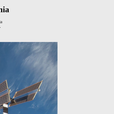
nia
ta
.