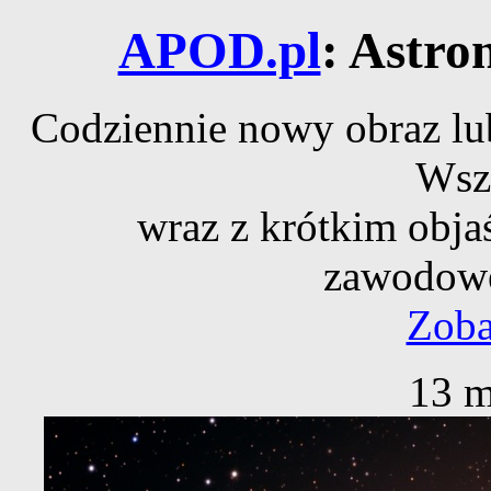
APOD.pl
: Astro
Codziennie nowy obraz lub
Wsz
wraz z krótkim obja
zawodowe
Zoba
13 m