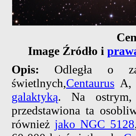
Cen
Image Źródło i
prawa
Opis:
Odległa o z
świetlnych,
Centaurus
A, 
galaktyką
. Na ostrym, 
przedstawiona ta osobliw
również
jako NGC 5128