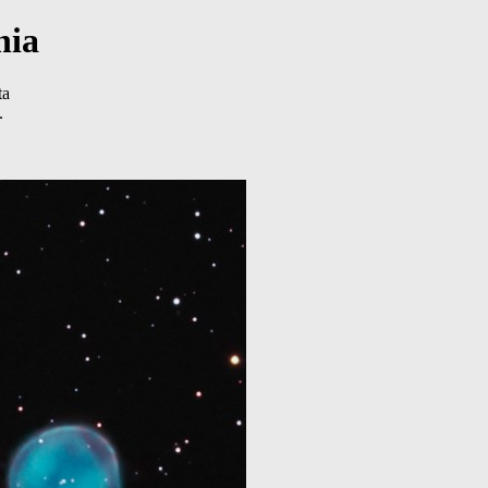
nia
ta
.