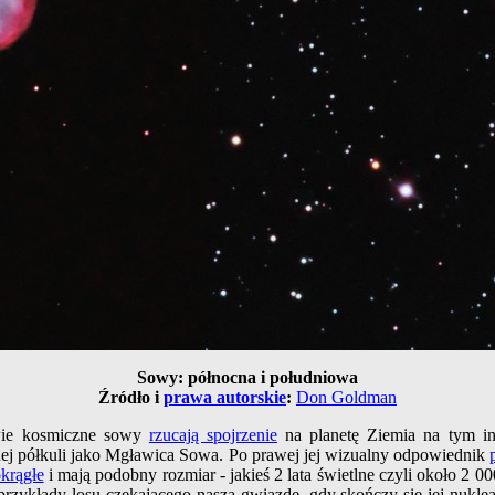
Sowy: północna i południowa
Źródło i
prawa autorskie
:
Don Goldman
e kosmiczne sowy
rzucają spojrzenie
na planetę Ziemia na tym i
nej półkuli jako Mgławica Sowa. Po prawej jej wizualny odpowiednik
krągłe
i mają podobny rozmiar - jakieś 2 lata świetlne czyli około 2 0
zykłady losu czekającego naszą gwiazdę, gdy skończy się jej nukle