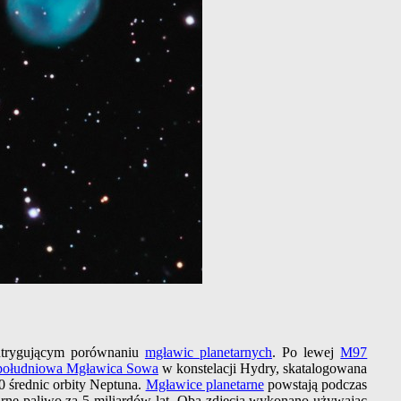
ntrygującym porównaniu
mgławic planetarnych
. Po lewej
M97
południowa Mgławica Sowa
w konstelacji Hydry, skatalogowana
00 średnic orbity Neptuna.
Mgławice planetarne
powstają podczas
arne paliwo za 5 miliardów lat. Oba zdjęcia wykonano używając