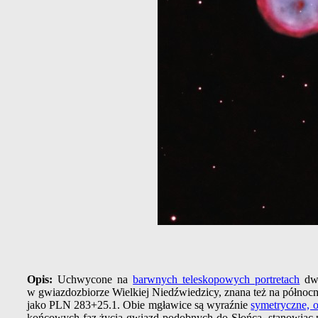
Opis:
Uchwycone na
barwnych teleskopowych portretach
dwi
w gwiazdozbiorze Wielkiej Niedźwiedzicy, znana też na północ
jako PLN 283+25.1. Obie mgławice są wyraźnie
symetryczne, o
końcowych faz życia gwiazd podobnych do Słońca, stanowiąc pr