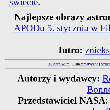
świecie
.
Najlepsze obrazy astr
APODu 5. stycznia w Fil
Jutro:
znieks
<
|
Archiwum
|
Lista tematyczna
|
Szuka
Autorzy i wydawcy:
R
Bonne
Przedstawiciel NASA
: