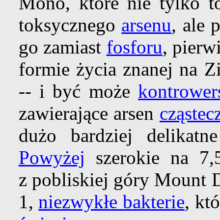
Mono, które nie tylko to
toksycznego
arsenu
, ale
go zamiast
fosforu
, pierw
formie życia znanej na Z
-- i być może
kontrower
zawierające arsen
cząstec
dużo bardziej delikatne
Powyżej
szerokie na 7,
z pobliskiej góry Mount
1,
niezwykłe bakterie
, kt