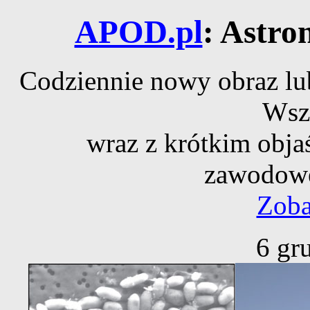
APOD.pl
: Astro
Codziennie nowy obraz lub
Wsz
wraz z krótkim obja
zawodowe
Zoba
6 gr