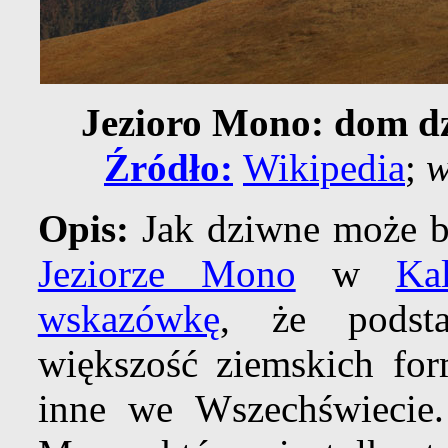
Jezioro Mono: dom 
Źródło:
Wikipedia
;
w
Opis:
Jak dziwne może 
Jeziorze Mono
w
Kal
wskazówkę
, że podsta
większość ziemskich f
inne we Wszechświecie