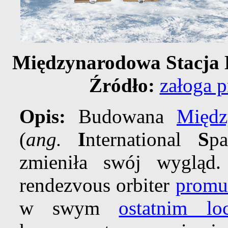
Międzynarodowa Stacja 
Źródło:
załoga 
Opis:
Budowana
Międz
(
ang.
I
nternational
S
p
zmieniła swój wygląd
rendezvous orbiter
promu
w swym
ostatnim loc