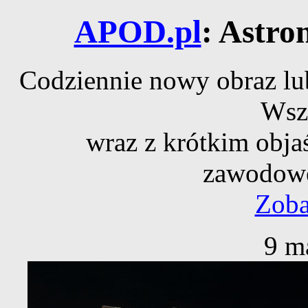
APOD.pl
: Astro
Codziennie nowy obraz lub
Wsz
wraz z krótkim obja
zawodowe
Zoba
9 m