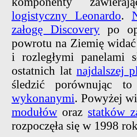
komponenty zawiera
logistyczny Leonardo
.
załogę Discovery
po op
powrotu na Ziemię widać 
i rozległymi panelami 
ostatnich lat
najdalszej 
śledzić porównując t
wykonanymi
. Powyżej wi
modułów
oraz
statków z
rozpoczęła się w 1998 rok