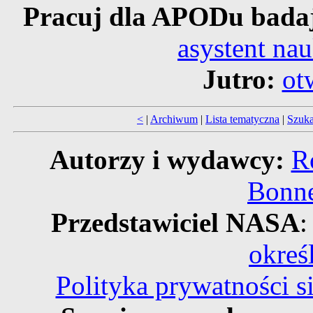
Pracuj dla APODu bada
asystent na
Jutro:
ot
<
|
Archiwum
|
Lista tematyczna
|
Szuka
Autorzy i wydawcy:
R
Bonne
Przedstawiciel NASA
:
okreś
Polityka prywatności 