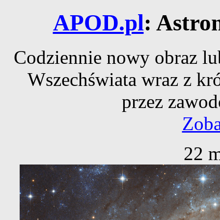
APOD.pl
: Astro
Codziennie nowy obraz lub
Wszechświata wraz z kr
przez zawod
Zoba
22 m