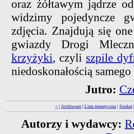
oraz żółtawym jądrze odl
widzimy pojedyncze g
zdjęcia. Znajdują się on
gwiazdy Drogi Mlecz
krzyżyki
, czyli
szpile dy
niedoskonałością samego 
Jutro:
Cz
<
|
Archiwum
|
Lista tematyczna
|
Szukaj
Autorzy i wydawcy:
R