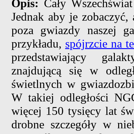
Opis:
Cały Wszechświat
Jednak aby je zobaczyć
poza gwiazdy naszej ga
przykładu,
spójrzcie na t
przedstawiający gal
znajdującą się w odleg
świetlnych w gwiazdozb
W takiej odległości NG
więcej 150 tysięcy lat św
drobne szczegóły w nieb