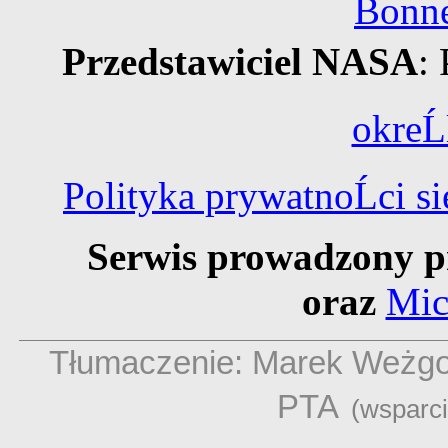
Bonne
Przedstawiciel NASA
:
okreĹ
Polityka prywatnoĹci 
Serwis prowadzony p
oraz
Mic
Tłumaczenie: Marek Weżg
PTA
(wsparc