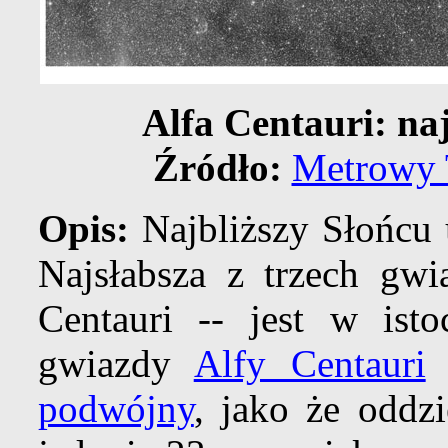
Alfa Centauri: na
Źródło:
Metrowy 
Opis:
Najbliższy Słońcu
Najsłabsza z trzech gw
Centauri -- jest w ist
gwiazdy
Alfy Centauri
A
podwójny
, jako że oddzi