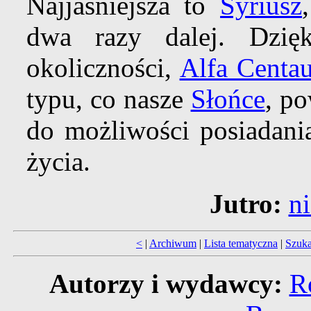
Najjaśniejsza to
Syriusz
dwa razy dalej. Dzię
okoliczności,
Alfa Centau
typu, co nasze
Słońce
, p
do możliwości posiadania
życia.
Jutro:
n
<
|
Archiwum
|
Lista tematyczna
|
Szuka
Autorzy i wydawcy:
R