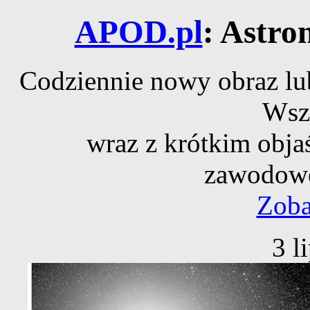
APOD.pl
: Astro
Codziennie nowy obraz lub
Wsz
wraz z krótkim obja
zawodowe
Zoba
3 l