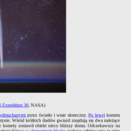
S Expedition 30
, NASA)
ydmuchanymi
przez światło i wiatr słoneczny.
Po lewej
kometa
ynie. Wśród krótkich śladów gwiazd znajdują się dwa należące
ze komety zostawił obiekt nieco bliższy domu. Odczekawszy na
tation) lśniącą
w słonecznym blasku
podczas orbitowania (z góry