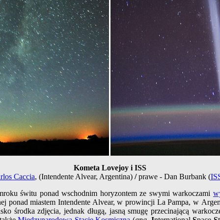
Kometa Lovejoy i ISS
rlos Caccia
, (Intendente Alvear, Argentina)
/
prawe - Dan Burbank (
IS
łmroku świtu ponad wschodnim horyzontem ze swymi warkoczami
w
j ponad miastem Intendente Alvear, w prowincji La Pampa, w Argent
sko środka zdjęcia, jednak długą, jasną smugę przecinającą warkoc
 także
Międzynarodową Stację Kosmiczną
(
ang.
I
nternational
S
pace
S