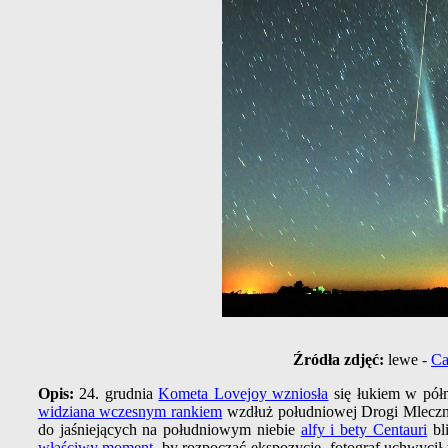
Źródła zdjęć:
lewe -
Ca
Opis:
24. grudnia
Kometa Lovejoy wzniosła
się łukiem w pó
widziana wczesnym rankiem
wzdłuż południowej Drogi Mleczne
do jaśniejących na południowym niebie
alfy i bety Centauri
bli
właściwy moment
, by rozpocząć ekspozycję, fotograf uchwycił