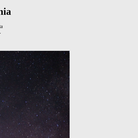
nia
ta
.