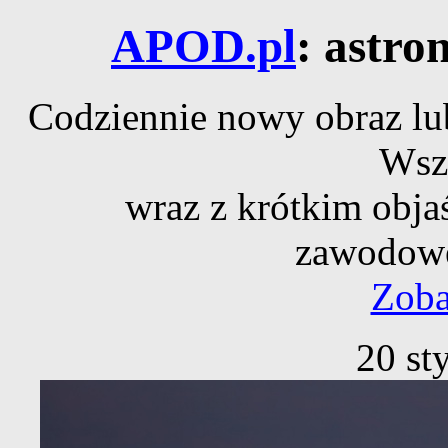
APOD.pl
: astro
Codziennie nowy obraz lub
Wsz
wraz z krótkim obja
zawodowe
Zoba
20 st