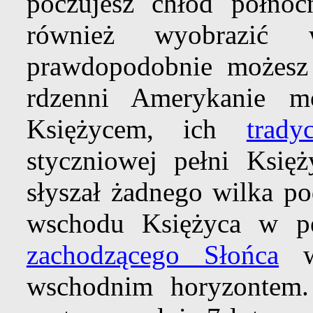
poczujesz chłód północ
również wyobrazić 
prawdopodobnie możesz 
rdzenni Amerykanie 
Księżycem, ich
trad
styczniowej pełni Księ
słyszał żadnego wilka po
wschodu Księżyca w p
zachodzącego Słońca
w 
wschodnim horyzontem.