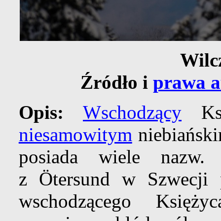
Wilc
Źródło i
prawa a
Opis:
Wschodzący
Ksi
niesamowitym
niebiańsk
posiada wiele nazw. 
z Ötersund w Szwecji
wschodzącego Księż