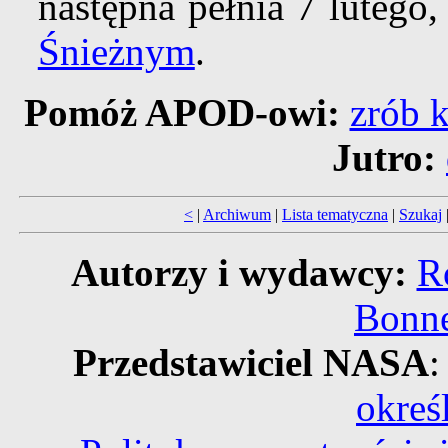
następna pełnia 7 lutego
Śnieżnym
.
Pomóż APOD-owi:
zrób k
Jutro:
<
|
Archiwum
|
Lista tematyczna
|
Szukaj
Autorzy i wydawcy:
R
Bonne
Przedstawiciel NASA
:
okreś