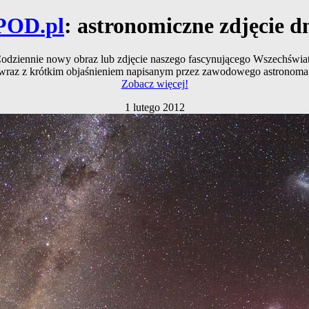
POD.pl
: astronomiczne zdjęcie d
odziennie nowy obraz lub zdjęcie naszego fascynującego Wszechświa
wraz z krótkim objaśnieniem napisanym przez zawodowego astronoma
Zobacz więcej!
1 lutego 2012