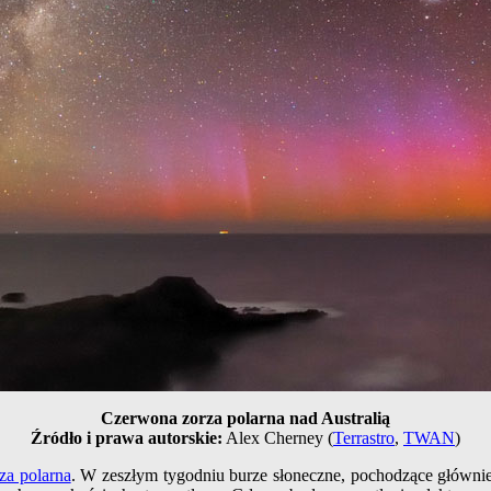
Czerwona zorza polarna nad Australią
Źródło i prawa autorskie:
Alex Cherney (
Terrastro
,
TWAN
)
za polarna
. W zeszłym tygodniu burze słoneczne, pochodzące główn