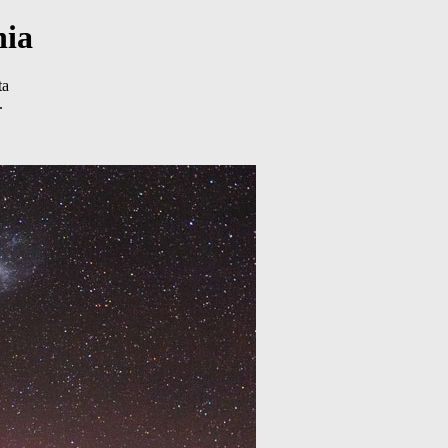
nia
ta
.