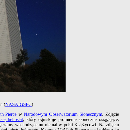
n (
NASA-GSFC
)
h-Pierce
w
Narodowym Obserwatorium Słonecznym
. Zdjęcie
się heliostat
, który ogniskuje promienie słoneczne osiągające,
wdzięczamy wschodzącemu niemal w pełni Księżycowi. Na zdjęciu
yżej wieży heliostatu. Kątowy McMath-Pierce został oddany do