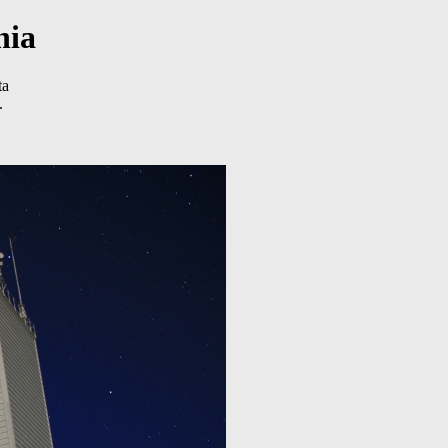
nia
ta
.