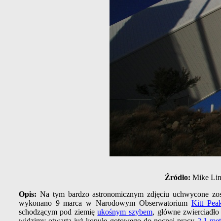
Źródło:
Mike Lin
Opis:
Na tym bardzo astronomicznym zdjęciu uchwycone zo
wykonano 9 marca w Narodowym Obserwatorium
Kitt Pea
schodzącym pod ziemię
ukośnym szybem
, główne zwierciadło
widzimy otwartą już kopułę gotowego do nocnej pracy
2,1-me