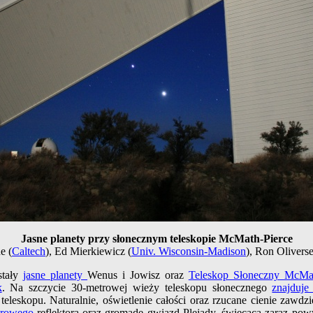
Jasne planety przy słonecznym teleskopie McMath-Pierce
e (
Caltech
), Ed Mierkiewicz (
Univ. Wisconsin-Madison
), Ron Oliverse
stały
jasne planety
Wenus i Jowisz oraz
Teleskop Słoneczny McMat
k
. Na szczycie 30-metrowej wieży teleskopu słonecznego
znajduje 
 teleskopu. Naturalnie, oświetlenie całości oraz rzucane cienie za
trowego
reflektora oraz gromadę gwiazd Plejady, świecącą zaraz pow