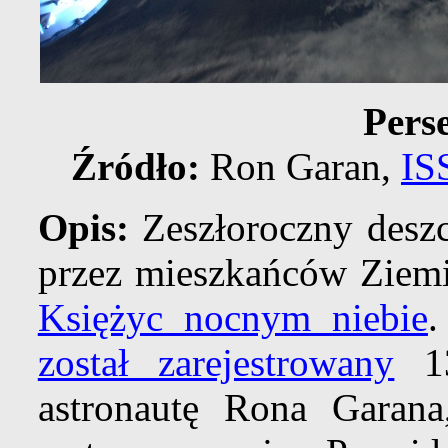
Perse
Źródło:
Ron Garan,
IS
Opis:
Zeszłoroczny desz
przez mieszkańców Ziem
Księżyc nocnym niebie
.
został zarejestrowany
13
astronautę Rona Garana