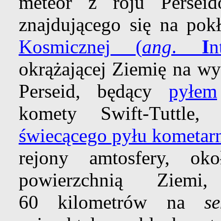
meteor z roju Perse
znajdującego się na pok
Kosmicznej (
ang
.
I
n
okrążającej Ziemię na wy
Perseid, będący
pyłem
komety Swift-Tuttle
świecącego pyłu kometar
rejony amtosfery, o
powierzchnią Ziemi
60 kilometrów na
s