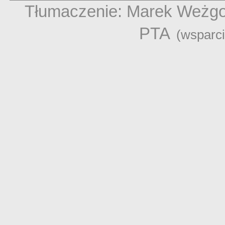
Tłumaczenie: Marek Weżg
PTA
(wsparc