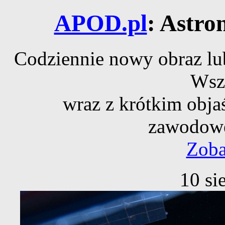
APOD.pl
: Astro
Codziennie nowy obraz lub
Wsz
wraz z krótkim obja
zawodowe
Zoba
10 si