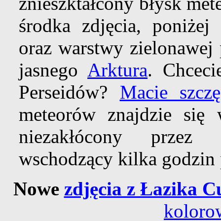
znieszktałcony błysk met
środka zdjęcia, poniżej
oraz warstwy zielonawej 
jasnego
Arktura
. Chceci
Perseidów?
Macie szcz
meteorów znajdzie się
niezakłócony przez 
wschodzący kilka godzin
Nowe
zdjęcia z Łazika C
koloro