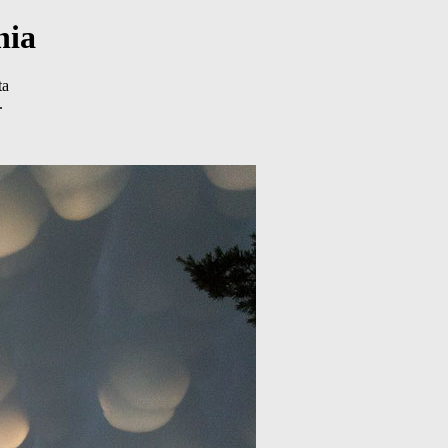
nia
ta
.