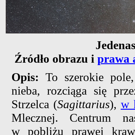
Jedenas
Źródło obrazu i
prawa 
Opis:
To szerokie pole,
nieba, rozciąga się prz
Strzelca (
Sagittarius
),
w 
Mlecznej. Centrum nas
w pobliżu prawej kraw