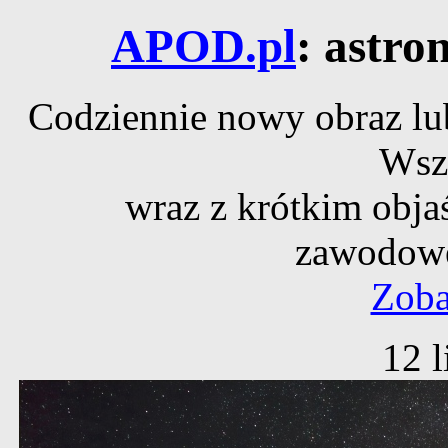
APOD.pl
: astro
Codziennie nowy obraz lub
Wsz
wraz z krótkim obja
zawodowe
Zoba
12 