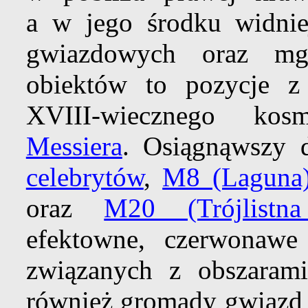
a w jego środku widnie
gwiazdowych oraz mgł
obiektów to pozycje z
XVIII-wiecznego kos
Messiera
. Osiągnąwszy d
celebrytów
,
M8 (Laguna
oraz
M20 (Trójlistn
efektowne, czerwonawe
związanych z obszaram
również gromady gwiazd z