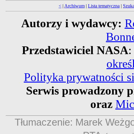
<
|
Archiwum
|
Lista tematyczna
|
Szuka
Autorzy i wydawcy:
R
Bonne
Przedstawiciel NASA
:
okreś
Polityka prywatności 
Serwis prowadzony p
oraz
Mic
Tłumaczenie: Marek Weżg