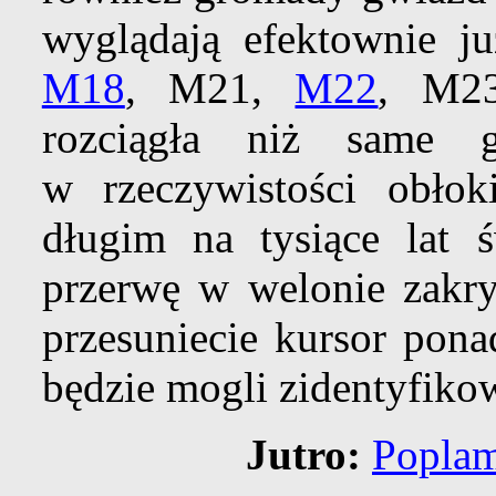
wyglądają efektownie j
M18
, M21,
M22
, M2
rozciągła niż same
w rzeczywistości obło
długim na tysiące lat 
przerwę w welonie zakr
przesuniecie kursor pona
będzie mogli zidentyfiko
Jutro:
Poplam