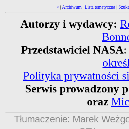
<
|
Archiwum
|
Lista tematyczna
|
Szuka
Autorzy i wydawcy:
R
Bonne
Przedstawiciel NASA
:
okreś
Polityka prywatności 
Serwis prowadzony p
oraz
Mic
Tłumaczenie: Marek Weżg