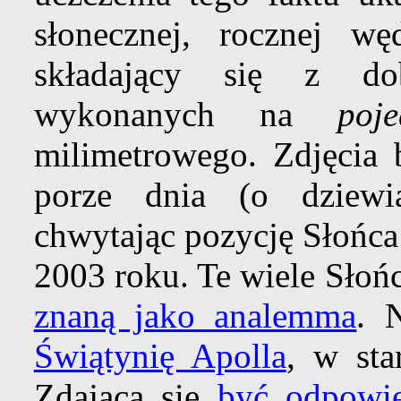
słonecznej, rocznej w
składający się z do
wykonanych na
poj
milimetrowego. Zdjęcia
porze dnia (o dziewią
chwytając pozycję Słońca
2003 roku. Te wiele Słońc
znaną jako analemma
. 
Świątynię Apolla
, w sta
Zdająca się
być odpowi