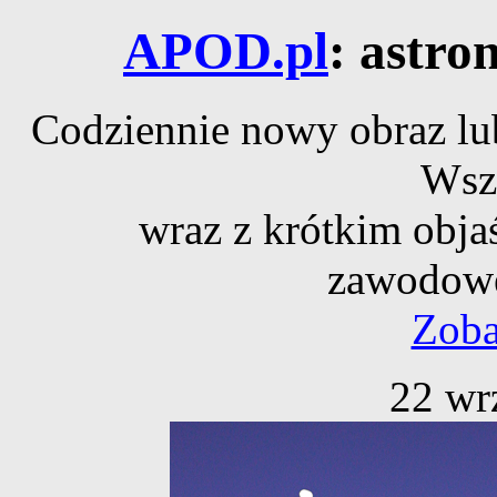
APOD.pl
: astro
Codziennie nowy obraz lub
Wsz
wraz z krótkim obja
zawodowe
Zoba
22 wr