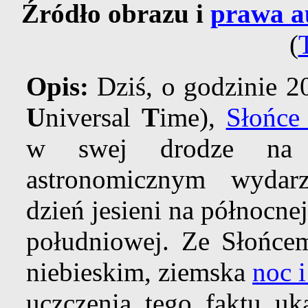
Źródło obrazu i
prawa a
(
Opis:
Dziś, o godzinie 2
U
niversal
T
ime),
Słońce
w swej drodze na p
astronomicznym wydar
dzień jesieni na północne
południowej. Ze Słońce
niebieskim, ziemska
noc i
uczczenia tego faktu u