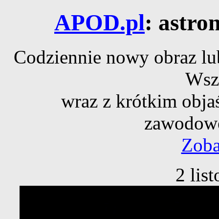
APOD.pl
: astro
Codziennie nowy obraz lub
Wsz
wraz z krótkim obja
zawodowe
Zoba
2 lis