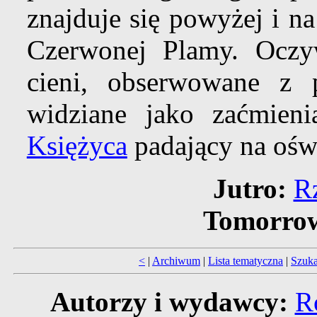
znajduje się powyżej i n
Czerwonej Plamy. Oczyw
cieni, obserwowane z 
widziane jako zaćmien
Księżyca
padający na ośw
Jutro:
R
Tomorro
<
|
Archiwum
|
Lista tematyczna
|
Szuka
Autorzy i wydawcy:
R