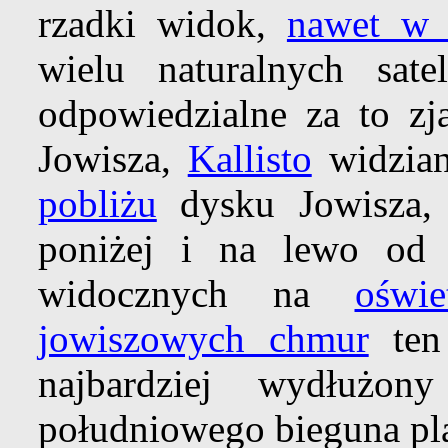
rzadki widok,
nawet w 
wielu naturalnych sate
odpowiedzialne za to zj
Jowisza,
Kallisto
widzian
pobliżu
dysku Jowisza
poniżej i na lewo od 
widocznych na
oświ
jowiszowych chmur
ten 
najbardziej wydłużo
południowego bieguna plan