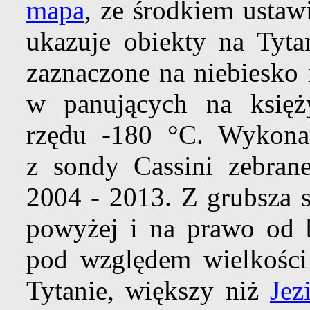
mapa
, ze środkiem usta
ukazuje obiekty na Tyta
zaznaczone na niebiesko 
w panujących na księż
rzędu -180 °C. Wykona
z sondy Cassini zebra
2004 - 2013. Z grubsza s
powyżej i na prawo od b
pod względem wielkości
Tytanie, większy niż
Jez