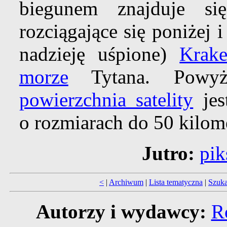
biegunem znajduje s
rozciągające się poniżej
nadzieję uśpione)
Krak
morze
Tytana. Powyż
powierzchnia satelity
jes
o rozmiarach do 50 kilom
Jutro:
pik
<
|
Archiwum
|
Lista tematyczna
|
Szuka
Autorzy i wydawcy:
R