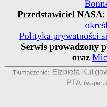
Bonne
Przedstawiciel NASA
:
okreś
Polityka prywatności 
Serwis prowadzony p
oraz
Mic
Elżbieta Kuligo
Tłumaczenie:
PTA
(wsparc