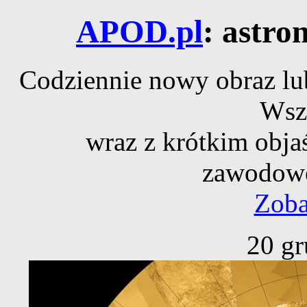
APOD.pl
: astro
Codziennie nowy obraz lub
Wsz
wraz z krótkim obja
zawodowe
Zoba
20 gr