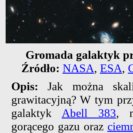
Gromada galaktyk pr
Źródło:
NASA
,
ESA
,
Opis:
Jak można skal
grawitacyjną? W tym prz
galaktyk
Abell 383
, 
gorącego gazu oraz
ciemn