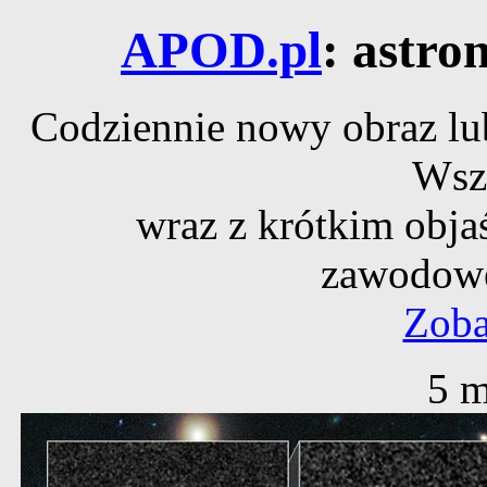
APOD.pl
: astro
Codziennie nowy obraz lub
Wsz
wraz z krótkim obja
zawodowe
Zoba
5 m