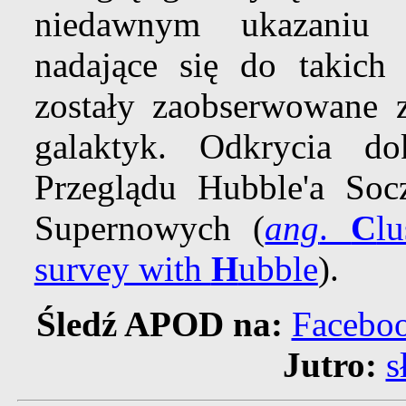
niedawnym ukazaniu s
nadające się do takich
zostały zaobserwowane
galaktyk. Odkrycia d
Przeglądu Hubble'a Soc
Supernowych (
ang
.
C
l
survey with
H
ubble
).
Śledź APOD na:
Facebo
Jutro:
s