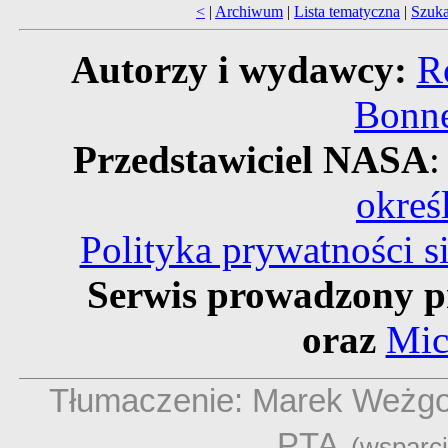
<
|
Archiwum
|
Lista tematyczna
|
Szuka
Autorzy i wydawcy:
R
Bonne
Przedstawiciel NASA
:
okreś
Polityka prywatności 
Serwis prowadzony p
oraz
Mic
Tłumaczenie: Marek Weżg
PTA
(wsparc