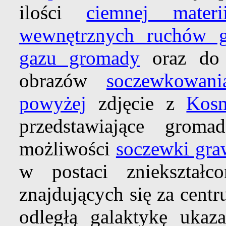
ilości
ciemnej materi
wewnętrznych ruchów g
gazu gromady
oraz do 
obrazów
soczewkowani
powyżej
zdjęcie z
Kosm
przedstawiające grom
możliwości
soczewki gra
w postaci zniekształc
znajdujących się za cent
odległą galaktykę ukaz