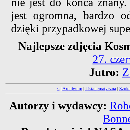
nie jest do końca znany
jest ogromna, bardzo o
dzięki przypadkowej supe
Najlepsze zdjęcia Kos
27. cze
Jutro:
Z
<
|
Archiwum
|
Lista tematyczna
|
Szuka
Autorzy i wydawcy:
Robe
Bonne