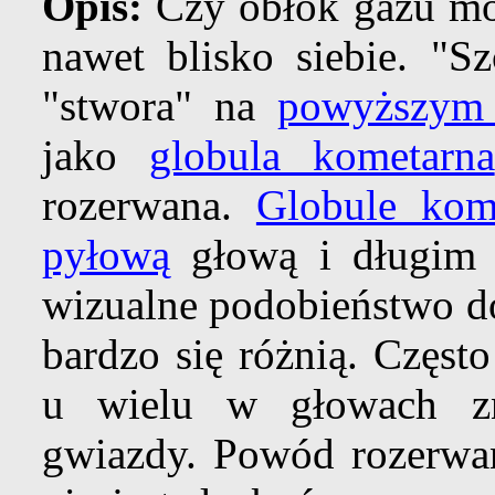
Opis:
Czy obłok gazu mo
nawet blisko siebie. "S
"stwora" na
powyższym 
jako
globula kometarna
rozerwana.
Globule kom
pyłową
głową i długi
wizualne podobieństwo do
bardzo się różnią. Częst
u wielu w głowach z
gwiazdy. Powód rozerw