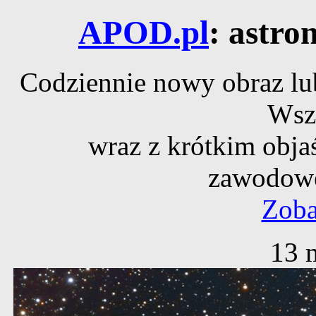
APOD.pl
: astro
Codziennie nowy obraz lub
Wsz
wraz z krótkim obja
zawodowe
Zoba
13 