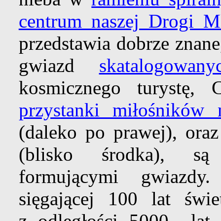
centrum naszej Drogi M
przedstawia dobrze znane
gwiazd
skatalogowan
kosmicznego turystę, C
przystanki miłośników 
(daleko po prawej), ora
(blisko środka), są 
formującymi gwiazd
sięgającej 100 lat świ
z odległości 5000 lat ś