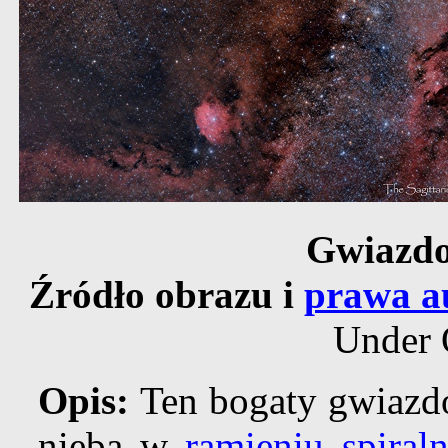
Gwiazdo
Źródło obrazu i
prawa a
Under 
Opis:
Ten bogaty gwiazdo
nieba w
ramieniu spiral