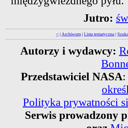
międzygwiezdnego pyłu.
Jutro:
św
<
|
Archiwum
|
Lista tematyczna
|
Szuka
Autorzy i wydawcy:
R
Bonne
Przedstawiciel NASA
:
okreś
Polityka prywatności 
Serwis prowadzony p
oraz
Mic