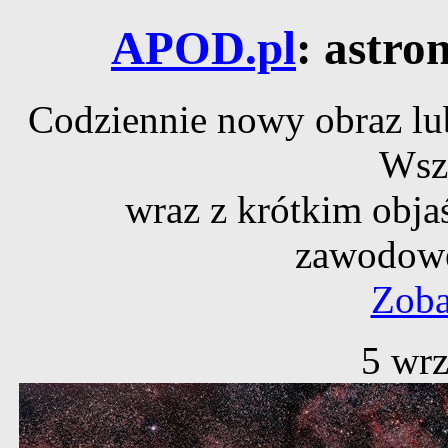
APOD.pl
: astro
Codziennie nowy obraz lub
Wsz
wraz z krótkim obja
zawodowe
Zoba
5 wrz