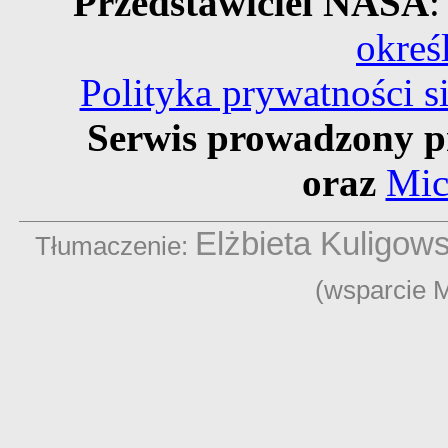
Przedstawiciel NASA
:
okreś
Polityka prywatności 
Serwis prowadzony p
oraz
Mic
Elżbieta Kuligow
Tłumaczenie:
(wsparcie