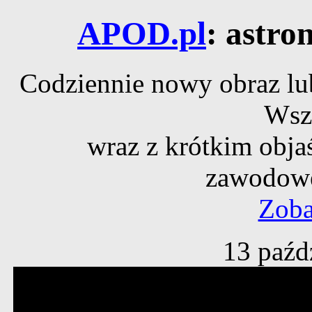
APOD.pl
: astro
Codziennie nowy obraz lub
Wsz
wraz z krótkim obja
zawodowe
Zoba
13 paźd