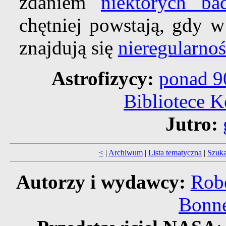
zdaniem
niektórych ba
chętniej powstają, gdy 
znajdują się
nieregularno
Astrofizycy:
ponad 9
Bibliotece 
Jutro:
<
|
Archiwum
|
Lista tematyczna
|
Szuka
Autorzy i wydawcy:
Robe
Bonne