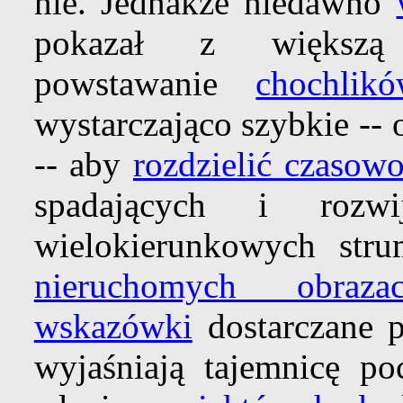
nie. Jednakże niedawno
pokazał z większą d
powstawanie
chochlikó
wystarczająco szybkie --
-- aby
rozdzielić czasow
spadających i rozwi
wielokierunkowych stru
nieruchomych obraza
wskazówki
dostarczane p
wyjaśniają tajemnicę p