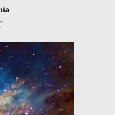
nia
ta
.