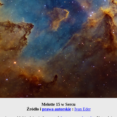
Melotte 15 w Sercu
Źródło i
prawa autorskie
:
Ivan Eder