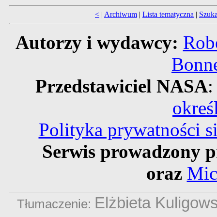
<
|
Archiwum
|
Lista tematyczna
|
Szuka
Autorzy i wydawcy:
Robe
Bonne
Przedstawiciel NASA
:
okreś
Polityka prywatności 
Serwis prowadzony p
oraz
Mic
Elżbieta Kuligow
Tłumaczenie: