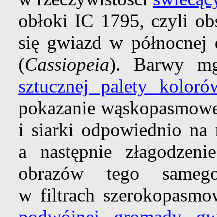
obłoki IC 1795, czyli o
się gwiazd w północnej 
(
Cassiopeia
). Barwy mg
sztucznej palety koloró
pokazanie wąskopasmowej
i siarki odpowiednio na 
a następnie złagodzen
obrazów tego samego
w filtrach szerokopasmo
podwójnej gromady gw