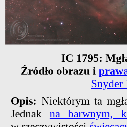
IC 1795: Mgł
Źródło obrazu i
prawa
Snyder 
Opis:
Niektórym ta mgł
Jednak
na barwnym, k
w rzeczywistości
świecący