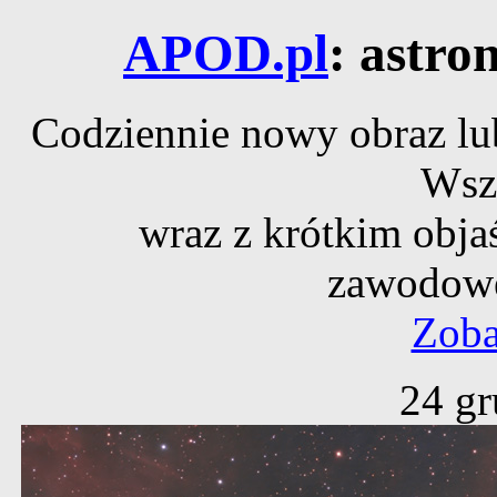
APOD.pl
: astro
Codziennie nowy obraz lub
Wsz
wraz z krótkim obja
zawodowe
Zoba
24 gr